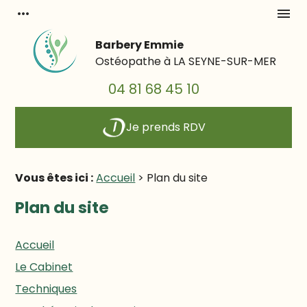
Panneau de gestion des cookies
more_horiz
menu
Barbery Emmie
Ostéopathe à
LA SEYNE-SUR-MER
04 81 68 45 10
Je prends RDV
Vous êtes ici :
Accueil
> Plan du site
Plan du site
Accueil
Le Cabinet
Techniques