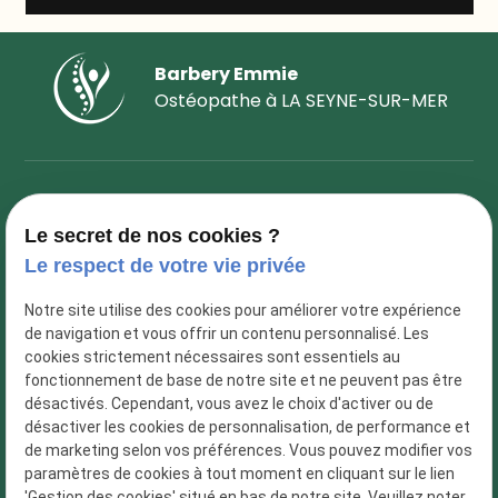
Barbery Emmie
Ostéopathe à
LA SEYNE-SUR-MER
Nous retrouver :
La seyne sur mer
Le secret de nos cookies ?
Le respect de votre vie privée
102 avenue Fernand Sardou
83500 La Seyne-sur-Mer
Notre site utilise des cookies pour améliorer votre expérience
de navigation et vous offrir un contenu personnalisé. Les
La Londe-les-Maures
cookies strictement nécessaires sont essentiels au
fonctionnement de base de notre site et ne peuvent pas être
désactivés. Cependant, vous avez le choix d'activer ou de
1 rue des oliviers
désactiver les cookies de personnalisation, de performance et
83250 La Londe-les-Maures
de marketing selon vos préférences. Vous pouvez modifier vos
paramètres de cookies à tout moment en cliquant sur le lien
Nous contacter :
'Gestion des cookies' situé en bas de notre site. Veuillez noter