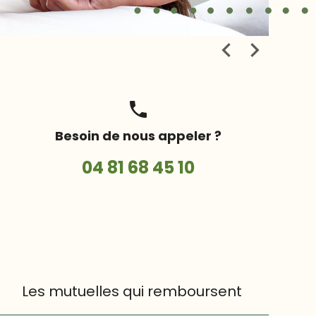
phone
Besoin de nous appeler ?
04 81 68 45 10
Les mutuelles qui remboursent