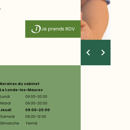
-
Je prends RDV
Horaires du cabinet
La Londe-les-Maures
Lundi
09:00-
20:00
Mardi
09:00-
20:00
Jeudi
09:00-
20:00
Samedi
09:00-
12:00
Dimanche
Fermé