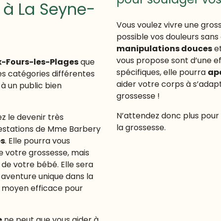
 à La Seyne-
Vous voulez vivre une gross
possible vos douleurs sans a
manipulations douces
e
vous propose sont d’une eff
x-Fours-les-Plages
que
spécifiques, elle pourra
apa
s catégories différentes
aider votre corps à s’ada
à un public bien
grossesse !
N’attendez donc plus pour f
z le devenir très
la grossesse.
restations de Mme Barbery
es
. Elle pourra vous
e votre grossesse, mais
de votre bébé. Elle sera
aventure unique dans la
un moyen efficace pour
e
ne peut que vous aider à