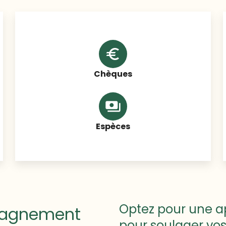
euro
Chèques
payments
Espèces
Optez pour une ap
pagnement
pour soulager vos